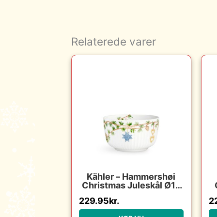
Relaterede varer
Kähler – Hammershøi
Christmas Juleskål Ø12
cm hvid
229.95
kr.
2