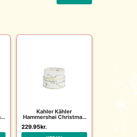
Kahler Kähler
as
Hammershøi Christmas
g
opbevaringsdåse Ø22/
229.95
kr.
:
Ø20 cm : Erling
Christensen Møbler :