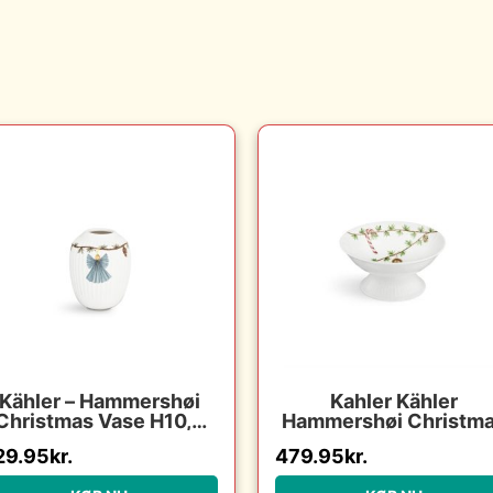
Kähler – Hammershøi
Kahler Kähler
Christmas Vase H10,5
Hammershøi Christm
hvid m. deko
opsats ø16 cm : Erlin
29.95
kr.
479.95
kr.
Christensen Møbler 
Erling Christensen