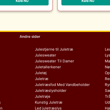
KØB NU
KØB NU
Møbler
Andre sider
Julestjerne til Juletræ
Le
Julesweater
Ly
Julesweater Til Damer
Ma
Juletallerkener
Nø
Juletøj
Op
Juletræ
Re
Juletræsfod Med Vandbeholder
Ry
Juletræslysholder
Sa
Juletrøje
Tr
g
Kunstig Juletræ
Ud
vn
Led juletræslys
Ha