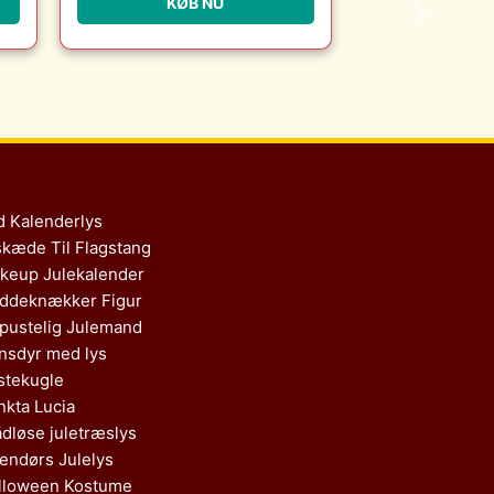
KØB NU
Erling Christensen
Møbler
d Kalenderlys
skæde Til Flagstang
keup Julekalender
ddeknækker Figur
pustelig Julemand
nsdyr med lys
stekugle
nkta Lucia
ådløse juletræslys
endørs Julelys
lloween Kostume