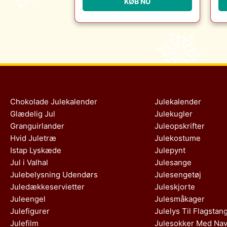
KØB NU
Chokolade Julekalender
Julekalender
Glædelig Jul
Julekugler
Granguirlander
Juleopskrifter
Hvid Juletræ
Julekostume
Istap Lyskæde
Julepynt
Jul i Valhal
Julesange
Julebelysning Udendørs
Julesengetøj
Juledækkeservietter
Juleskjorte
Juleengel
Julesmåkager
Julefigurer
Julelys Til Flagstan
Julefilm
Julesokker Med Na