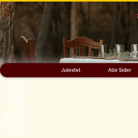
Gå
til
indholdet
Julestel
Alle Sider