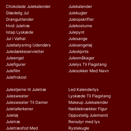
Chokolade Julekalender
Julekalender
Glædelig Jul
Julekugler
Granguirlander
Juleopskrifter
Hvid Juletræ
Julekostume
Istap Lyskæde
Julepynt
Jul i Valhal
Julesange
Julebelysning Udendørs
Julesengetøj
Juledækkeservietter
Juleskjorte
Juleengel
Julesmåkager
Julefigurer
Julelys Til Flagstang
Julefilm
Julesokker Med Navn
Julefrokost
Julestjerne til Juletræ
Led Kalenderlys
Julesweater
Lyskæde Til Flagstang
Julesweater Til Damer
Makeup Julekalender
Juletallerkener
Nøddeknækker Figur
Juletøj
Oppustelig Julemand
Juletræ
Rensdyr med lys
Juletræsfod Med
Rystekugle