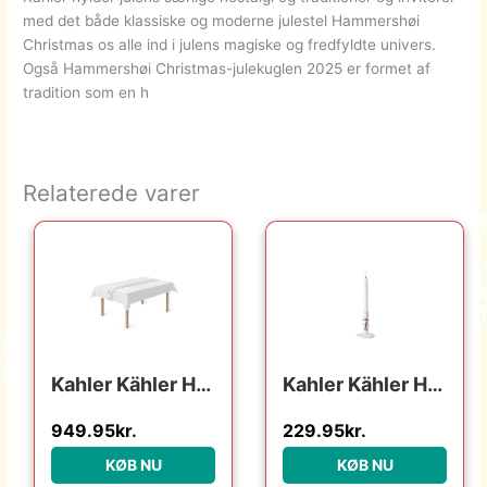
med det både klassiske og moderne julestel Hammershøi
Christmas os alle ind i julens magiske og fredfyldte univers.
Også Hammershøi Christmas-julekuglen 2025 er formet af
tradition som en h
Relaterede varer
Kahler Kähler Hammershøi Christmas – Juledug – 150 x 270 cm : Erling Christensen Møbler : Erling Christensen Møbler
Kahler Kähler Hammershøi Christmas lysestage – h 12 cm : Erling Christensen Møbler : Erling Christensen Møbler
949.95
kr.
229.95
kr.
KØB NU
KØB NU