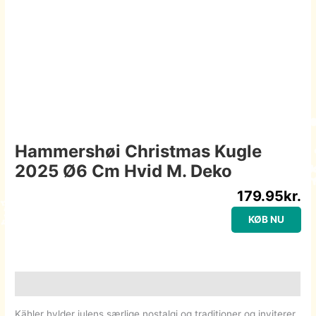
Hammershøi Christmas Kugle
2025 Ø6 Cm Hvid M. Deko
179.95
kr.
KØB NU
Beskrivelse
Kähler hylder julens særlige nostalgi og traditioner og inviterer