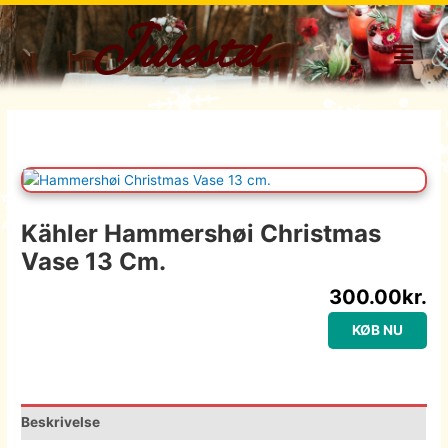
Gå
Julestel
til
Menu
indholdet
Kähler Hammershøi Christmas
Vase 13 Cm.
300.00
kr.
KØB NU
Beskrivelse