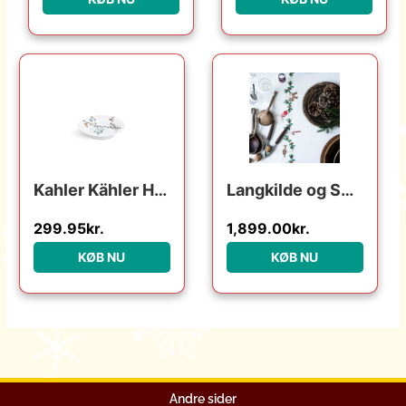
Kahler Kähler Hammershøi Christmas – Dyb Tallerken – Ø21 cm. : Erling Christensen Møbler : Erling Christensen Møbler
Langkilde og Søn Langkilde & Søn – Juledug med broderi – 140 x 340 cm. : Erling Christensen Møbler : Erling Christensen Møbler
299.95
kr.
1,899.00
kr.
KØB NU
KØB NU
Andre sider