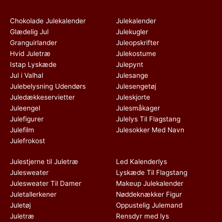
Chokolade Julekalender
Julekalender
Glædelig Jul
Julekugler
Granguirlander
Juleopskrifter
Hvid Juletræ
Julekostume
Istap Lyskæde
Julepynt
Jul i Valhal
Julesange
Julebelysning Udendørs
Julesengetøj
Juledækkeservietter
Juleskjorte
Juleengel
Julesmåkager
Julefigurer
Julelys Til Flagstang
Julefilm
Julesokker Med Navn
Julefrokost
Julestjerne til Juletræ
Led Kalenderlys
Julesweater
Lyskæde Til Flagstang
Julesweater Til Damer
Makeup Julekalender
Juletallerkener
Nøddeknækker Figur
Juletøj
Oppustelig Julemand
Juletræ
Rensdyr med lys