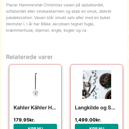
Placer Hammershøi Christmas vasen på spisebordet,
sofabordet eller vindueskarmen og skab en smuk, diskret
juledekoration. Vasen står smukt selv eller med en buket
blomster i. I år har Rikke Jacobsen tegnet fugle,
kræmmerhuse, stjerner, engle, kogler og va
Relaterede varer
Kahler Kähler Hammershøi Christmas julekugle 2021 : Erling Christensen Møbler : Erling Christensen Møbler
Langkilde og Søn Langkilde & Søn – Juledug med broderi – 140 x 240 cm. : Erling Christensen Møbler : Erling Christensen Møbler
179.95
kr.
1,499.00
kr.
KØB NU
KØB NU