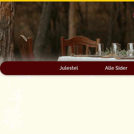
Gå
til
indholdet
Julestel
Alle Sider