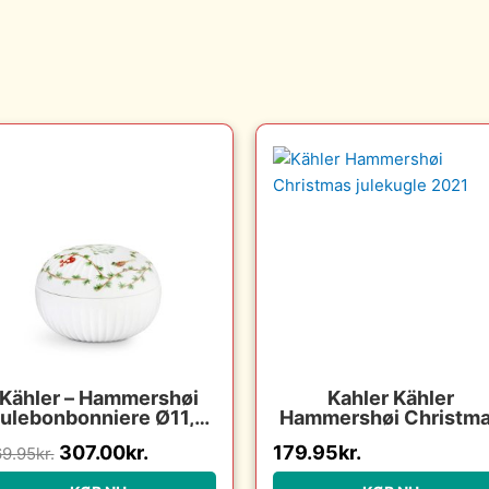
Den
Den
oprindelige
aktuelle
pris
pris
var:
er:
369.95kr..
307.00kr..
Kähler – Hammershøi
Kahler Kähler
ulebonbonniere Ø11,5
Hammershøi Christm
cm
julekugle 2021 : Erlin
307.00
kr.
179.95
kr.
9.95
kr.
Christensen Møbler 
Erling Christensen