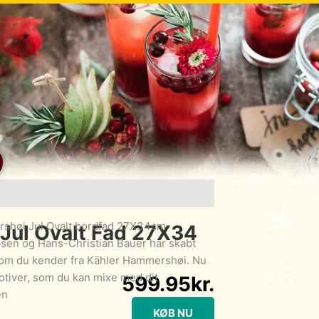
shøi Jul Ovalt bordfad 27X34cm
Jul Ovalt Fad 27X34
sen og Hans-Christian Bauer har skabt
som du kender fra Kähler Hammershøi. Nu
otiver, som du kan mixe med dit
599.95
kr.
en
KØB NU