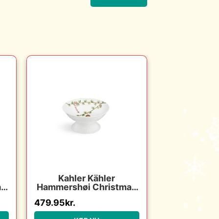
Kahler Kähler
as
Hammershøi Christmas
g
opsats ø16 cm : Erling
479.95
kr.
:
Christensen Møbler :
Erling Christensen