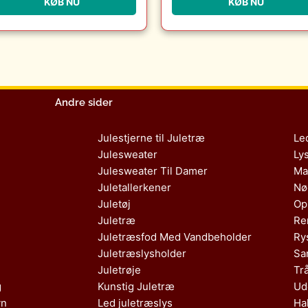
KØB NU
KØB NU
Møbler
Andre sider
Julestjerne til Juletræ
Le
Julesweater
Ly
Julesweater Til Damer
Ma
Juletallerkener
Nø
Juletøj
Op
Juletræ
Re
Juletræsfod Med Vandbeholder
Ry
Juletræslysholder
Sa
Juletrøje
Tr
g
Kunstig Juletræ
Ud
vn
Led juletræslys
Ha