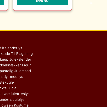
KØB NU
Møbler
d Kalenderlys
skæde Til Flagstang
keup Julekalender
ddeknækker Figur
pustelig Julemand
nsdyr med lys
stekugle
nkta Lucia
ådløse juletræslys
endørs Julelys
lloween Kostume