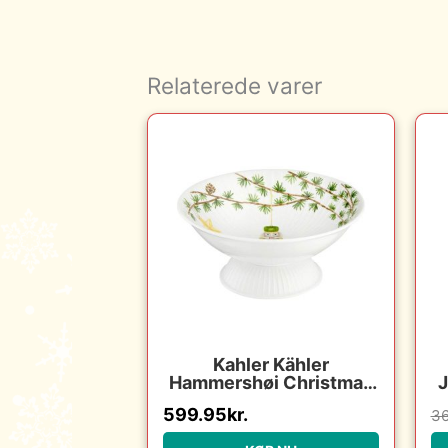
Relaterede varer
Kahler Kähler
Hammershøi Christmas
J
opsats – ø23 cm : Erling
599.95
kr.
36
Christensen Møbler :
Erling Christensen