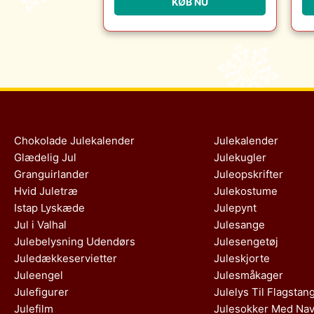
KØB NU
Møbler
Chokolade Julekalender
Julekalender
Glædelig Jul
Julekugler
Granguirlander
Juleopskrifter
Hvid Juletræ
Julekostume
Istap Lyskæde
Julepynt
Jul i Valhal
Julesange
Julebelysning Udendørs
Julesengetøj
Juledækkeservietter
Juleskjorte
Juleengel
Julesmåkager
Julefigurer
Julelys Til Flagstan
Julefilm
Julesokker Med Na