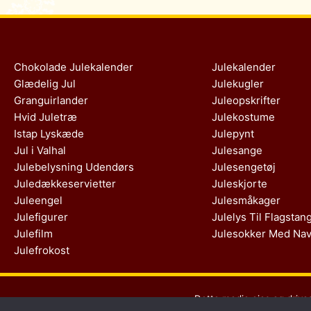
Chokolade Julekalender
Julekalender
Glædelig Jul
Julekugler
Granguirlander
Juleopskrifter
Hvid Juletræ
Julekostume
Istap Lyskæde
Julepynt
Jul i Valhal
Julesange
Julebelysning Udendørs
Julesengetøj
Juledækkeservietter
Juleskjorte
Juleengel
Julesmåkager
Julefigurer
Julelys Til Flagstan
Julefilm
Julesokker Med Na
Julefrokost
Dette medie ejes og drive