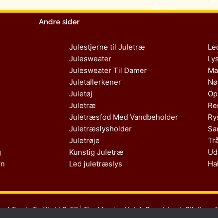
Andre sider
Julestjerne til Juletræ
Le
Julesweater
Ly
Julesweater Til Damer
Ma
Juletallerkener
Nø
Juletøj
Op
Juletræ
Re
Juletræsfod Med Vandbeholder
Ry
Juletræslysholder
Sa
Juletrøje
Tr
g
Kunstig Juletræ
Ud
vn
Led juletræslys
Ha
s af Tropic Traffic LLC-FZ | The Meydan Hotel, Grandstand, 6th floor, 