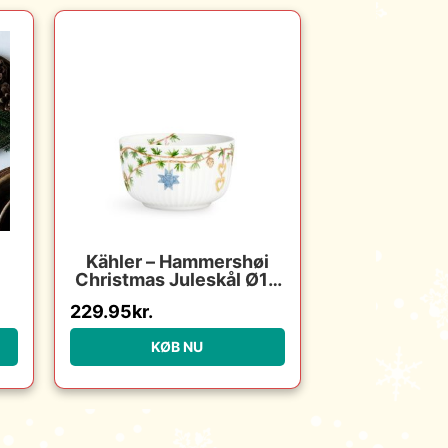
Kähler – Hammershøi
Christmas Juleskål Ø12
–
cm hvid
229.95
kr.
g
:
KØB NU