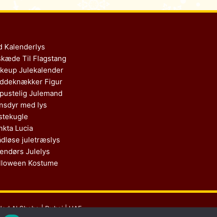
d Kalenderlys
skæde Til Flagstang
keup Julekalender
ddeknækker Figur
pustelig Julemand
nsdyr med lys
stekugle
nkta Lucia
ådløse juletræslys
endørs Julelys
lloween Kostume
Nad Al Sheba | Dubai | UAE