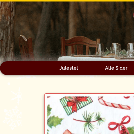
Gå
til
indholdet
Julestel
Alle Sider