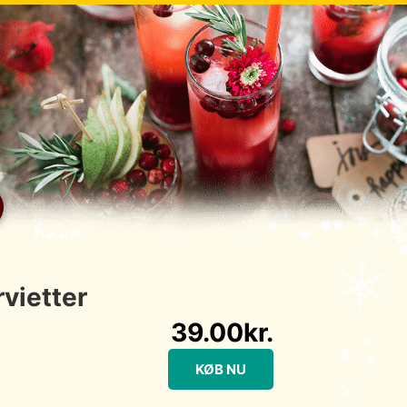
vietter
39.00
kr.
KØB NU