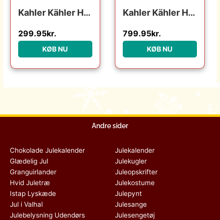
Kahler Kähler Hammershøi Christmas – Dyb Tallerken – Ø21 cm. : Erling Christensen Møbler : Erling Christensen Møbler
Kahler Kähler Hammershøi Christmas – Juledug : Erling Christensen Møbler : Erling Christensen Møbler
299.95
kr.
799.95
kr.
KØB NU
KØB NU
Andre sider
Chokolade Julekalender
Julekalender
Glædelig Jul
Julekugler
Granguirlander
Juleopskrifter
Hvid Juletræ
Julekostume
Istap Lyskæde
Julepynt
Jul i Valhal
Julesange
Julebelysning Udendørs
Julesengetøj