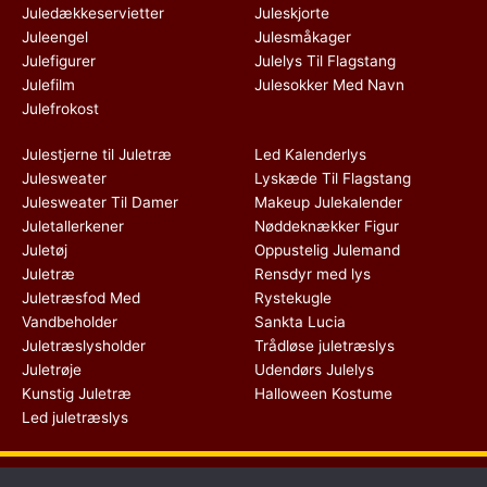
Juledækkeservietter
Juleskjorte
Juleengel
Julesmåkager
Julefigurer
Julelys Til Flagstang
Julefilm
Julesokker Med Navn
Julefrokost
Julestjerne til Juletræ
Led Kalenderlys
Julesweater
Lyskæde Til Flagstang
Julesweater Til Damer
Makeup Julekalender
Juletallerkener
Nøddeknækker Figur
Juletøj
Oppustelig Julemand
Juletræ
Rensdyr med lys
Juletræsfod Med
Rystekugle
Vandbeholder
Sankta Lucia
Juletræslysholder
Trådløse juletræslys
Juletrøje
Udendørs Julelys
Kunstig Juletræ
Halloween Kostume
Led juletræslys