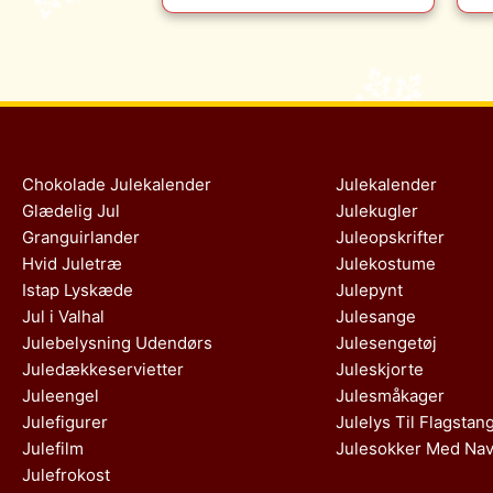
Chokolade Julekalender
Julekalender
Glædelig Jul
Julekugler
Granguirlander
Juleopskrifter
Hvid Juletræ
Julekostume
Istap Lyskæde
Julepynt
Jul i Valhal
Julesange
Julebelysning Udendørs
Julesengetøj
Juledækkeservietter
Juleskjorte
Juleengel
Julesmåkager
Julefigurer
Julelys Til Flagstan
Julefilm
Julesokker Med Na
Julefrokost