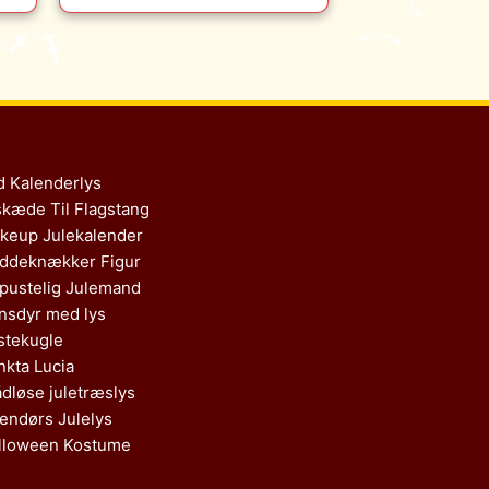
d Kalenderlys
skæde Til Flagstang
keup Julekalender
ddeknækker Figur
pustelig Julemand
nsdyr med lys
stekugle
nkta Lucia
ådløse juletræslys
endørs Julelys
lloween Kostume