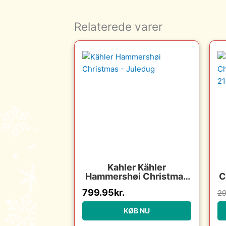
Relaterede varer
Kahler Kähler
Hammershøi Christmas
C
– Juledug : Erling
799.95
kr.
29
Christensen Møbler :
Erling Christensen
KØB NU
Møbler