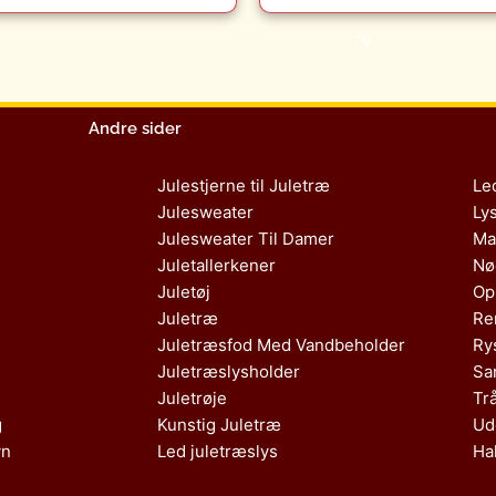
Andre sider
Julestjerne til Juletræ
Le
Julesweater
Ly
Julesweater Til Damer
Ma
Juletallerkener
Nø
Juletøj
Op
Juletræ
Re
Juletræsfod Med Vandbeholder
Ry
Juletræslysholder
Sa
Juletrøje
Tr
g
Kunstig Juletræ
Ud
vn
Led juletræslys
Ha