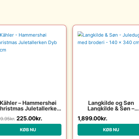
Den
Den
oprindelige
aktuelle
pris
pris
var:
er:
299.95kr..
225.00kr..
Kähler – Hammershøi
Langkilde og Søn
hristmas Juletallerken
Langkilde & Søn –
Dyb 21cm
Juledug med broderi 
225.00
kr.
1,899.00
kr.
9.95
kr.
140 x 340 cm. : Erlin
Christensen Møbler 
KØB NU
KØB NU
Erling Christensen
Møbler