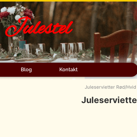
Julestel
Blog
Kontakt
Beskrivelse
Juleservietter Rød/Hvid 
Juleserviett