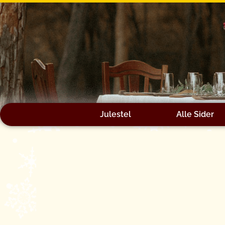
Gå
til
indholdet
Julestel
Alle Sider