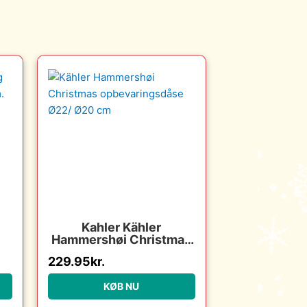
Kahler Kähler
Hammershøi Christmas
–
opbevaringsdåse Ø22/
229.95
kr.
g
Ø20 cm : Erling
:
Christensen Møbler :
KØB NU
Erling Christensen
Møbler