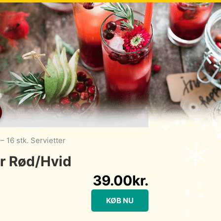
– 16 stk. Servietter
er Rød/Hvid
39.00
kr.
KØB NU