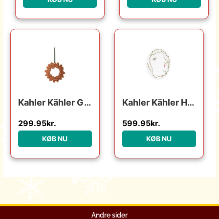
Kahler Kähler Gingerbread Julekrans Ø18.5 cm – Brun : Erling Christensen Møbler : Erling Christensen Møbler
Kahler Kähler Hammershøi Christmas ovalt bordfad 27×34 cm : Erling Christensen Møbler : Erling Christensen Møbler
299.95
kr.
599.95
kr.
KØB NU
KØB NU
Andre sider