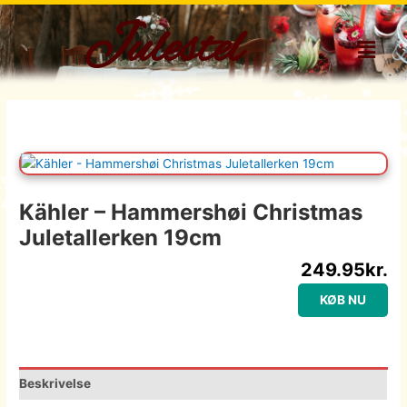
Gå
Julestel
til
Menu
indholdet
Kähler – Hammershøi Christmas
Juletallerken 19cm
249.95
kr.
KØB NU
Beskrivelse