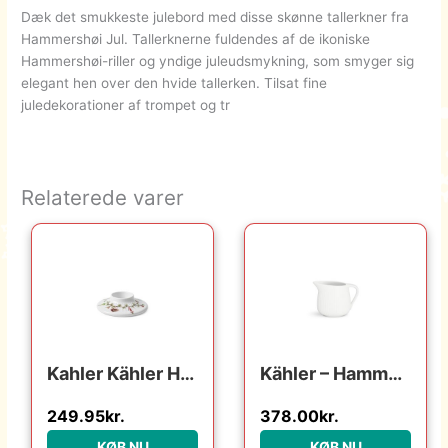
Dæk det smukkeste julebord med disse skønne tallerkner fra
Hammershøi Jul. Tallerknerne fuldendes af de ikoniske
Hammershøi-riller og yndige juleudsmykning, som smyger sig
elegant hen over den hvide tallerken. Tilsat fine
juledekorationer af trompet og tr
Relaterede varer
Den oprindelige pris var
Den aktuelle p
Kahler Kähler Hammershøi Christmas Bloklysestage – Ø:13 cm – hvid m. deko : Erling Christensen Møbler : Erling Christensen Møbler
Kähler – Hammershøi Saucekande 66 cl hvid
249.95
kr.
378.00
kr.
KØB NU
KØB NU