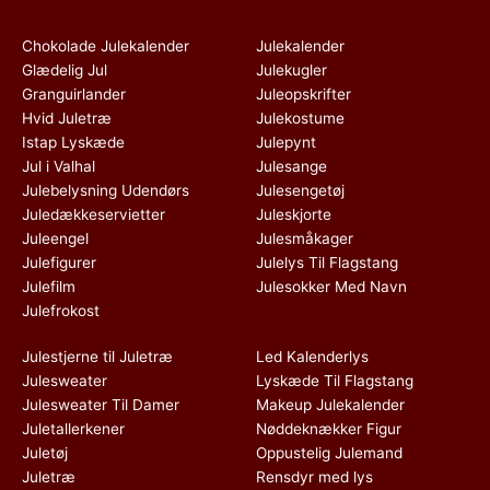
Chokolade Julekalender
Julekalender
Glædelig Jul
Julekugler
Granguirlander
Juleopskrifter
Hvid Juletræ
Julekostume
Istap Lyskæde
Julepynt
Jul i Valhal
Julesange
Julebelysning Udendørs
Julesengetøj
Juledækkeservietter
Juleskjorte
Juleengel
Julesmåkager
Julefigurer
Julelys Til Flagstang
Julefilm
Julesokker Med Navn
Julefrokost
Julestjerne til Juletræ
Led Kalenderlys
Julesweater
Lyskæde Til Flagstang
Julesweater Til Damer
Makeup Julekalender
Juletallerkener
Nøddeknækker Figur
Juletøj
Oppustelig Julemand
Juletræ
Rensdyr med lys