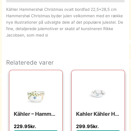
Kähler Hammershøi Christmas ovalt bordfad 22,5×28,5 cm
Hammershøi Christmas byder julen velkommen med en række
nye illustrationer på udvalgte dele af det populære julestel. De
fine, detaljerede julemotiver er skabt af kunstneren Rikke
Jacobsen, som med si
Relaterede varer
Kähler – Hammershøi Christmas Juleskål Ø12 cm hvid
Kahler Kähler Hammershøi Christmas – Dyb Tallerken – Ø21 cm. : Erling Christensen Møbler : Erling Christensen Møbler
229.95
kr.
299.95
kr.