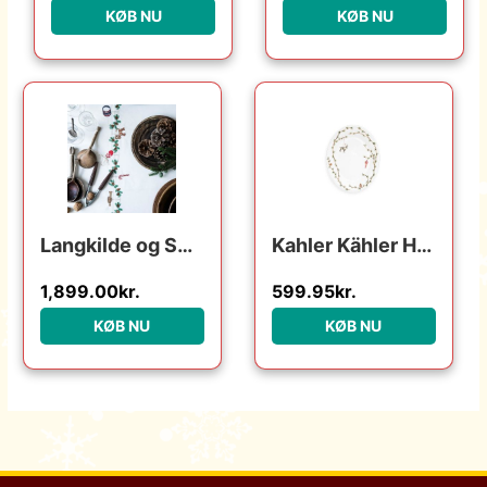
KØB NU
KØB NU
Langkilde og Søn Langkilde & Søn – Juledug med broderi – 140 x 340 cm. : Erling Christensen Møbler : Erling Christensen Møbler
Kahler Kähler Hammershøi Christmas ovalt bordfad 27×34 cm : Erling Christensen Møbler : Erling Christensen Møbler
1,899.00
kr.
599.95
kr.
KØB NU
KØB NU