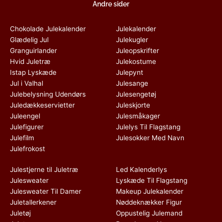
Andre sider
Chokolade Julekalender
Julekalender
Glædelig Jul
Julekugler
Granguirlander
Juleopskrifter
Hvid Juletræ
Julekostume
Istap Lyskæde
Julepynt
Jul i Valhal
Julesange
Julebelysning Udendørs
Julesengetøj
Juledækkeservietter
Juleskjorte
Juleengel
Julesmåkager
Julefigurer
Julelys Til Flagstang
Julefilm
Julesokker Med Navn
Julefrokost
Julestjerne til Juletræ
Led Kalenderlys
Julesweater
Lyskæde Til Flagstang
Julesweater Til Damer
Makeup Julekalender
Juletallerkener
Nøddeknækker Figur
Juletøj
Oppustelig Julemand