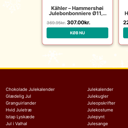
Kähler – Hammershøi
Julebonbonniere Ø11,5
H
cm
307.00
kr.
2
369.95
kr.
KØB NU
Chokolade Julekalender
Julekalender
Glædelig Jul
Julekugler
Granguirlander
Juleopskrifter
Hvid Juletræ
Julekostume
Istap Lyskæde
Julepynt
Jul i Valhal
Julesange