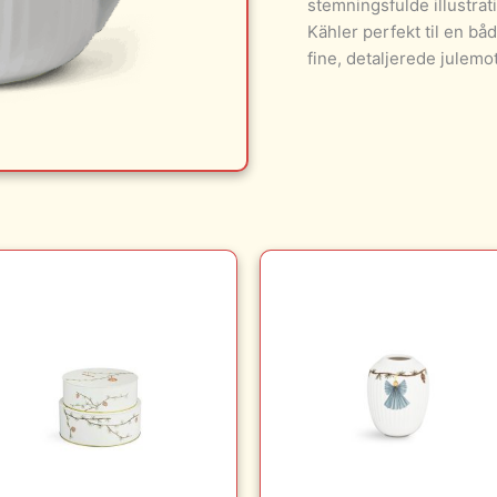
stemningsfulde illustrati
Kähler perfekt til en bå
fine, detaljerede julem