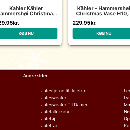
Kahler Kähler
Kähler – Hammershø
ammershøi Christmas
Christmas Vase H10,
opbevaringsdåse Ø22/
hvid m. deko
29.95
kr.
229.95
kr.
Ø20 cm : Erling
Christensen Møbler :
KØB NU
KØB NU
Erling Christensen
Møbler
Andre sider
Julestjerne til Juletræ
Le
Julesweater
Ly
Julesweater Til Damer
Ma
Juletallerkener
Nø
Juletøj
Op
Juletræ
Re