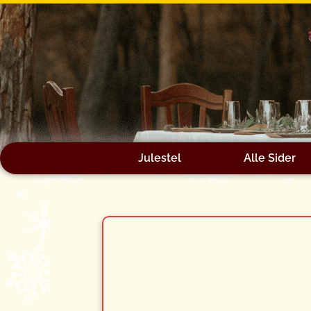
Gå
til
indholdet
Julestel
Alle Sider