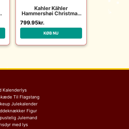
i
Kahler Kähler
5
Hammershøi Christmas
– Juledug : Erling
799.95
kr.
Christensen Møbler :
Erling Christensen
KØB NU
Møbler
d Kalenderlys
skæde Til Flagstang
keup Julekalender
ddeknækker Figur
pustelig Julemand
nsdyr med lys