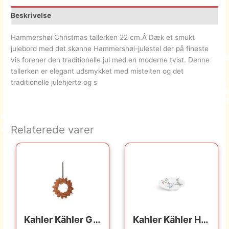
Beskrivelse
Hammershøi Christmas tallerken 22 cm.Â Dæk et smukt
julebord med det skønne Hammershøi-julestel der på fineste
vis forener den traditionelle jul med en moderne tvist. Denne
tallerken er elegant udsmykket med mistelten og det
traditionelle julehjerte og s
Relaterede varer
Kahler Kähler Gingerbread Julekrans Ø18.5 cm – Brun : Erling Christensen Møbler : Erling Christensen Møbler
Kahler Kähler Hammershøi Christmas – Dyb Tallerken – Ø21 cm. : Erling Christensen Møbler : Erling Christensen Møbler