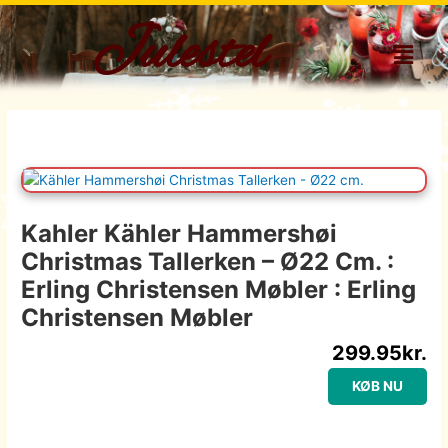
Gå
Julestel
til
Menu
indholdet
Kahler Kähler Hammershøi
Christmas Tallerken – Ø22 Cm. :
Erling Christensen Møbler : Erling
Christensen Møbler
299.95
kr.
KØB NU