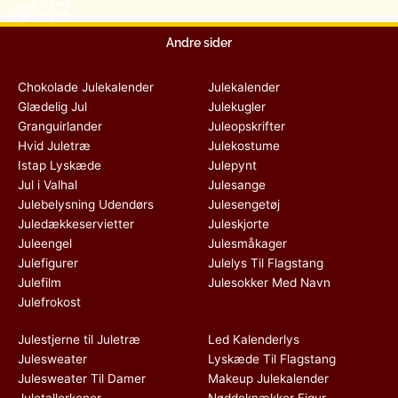
Andre sider
Chokolade Julekalender
Julekalender
Glædelig Jul
Julekugler
Granguirlander
Juleopskrifter
Hvid Juletræ
Julekostume
Istap Lyskæde
Julepynt
Jul i Valhal
Julesange
Julebelysning Udendørs
Julesengetøj
Juledækkeservietter
Juleskjorte
Juleengel
Julesmåkager
Julefigurer
Julelys Til Flagstang
Julefilm
Julesokker Med Navn
Julefrokost
Julestjerne til Juletræ
Led Kalenderlys
Julesweater
Lyskæde Til Flagstang
Julesweater Til Damer
Makeup Julekalender