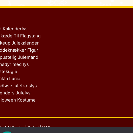
d Kalenderlys
skæde Til Flagstang
keup Julekalender
ddeknækker Figur
pustelig Julemand
nsdyr med lys
stekugle
nkta Lucia
ådløse juletræslys
endørs Julelys
lloween Kostume
Nad Al Sheba | Dubai | UAE