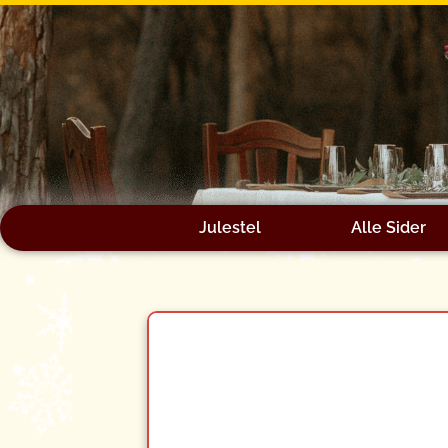
Gå
til
indholdet
Julestel
Alle Sider