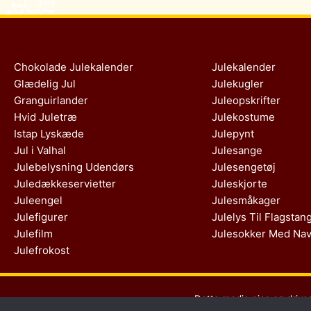
Chokolade Julekalender
Julekalender
Glædelig Jul
Julekugler
Granguirlander
Juleopskrifter
Hvid Juletræ
Julekostume
Istap Lyskæde
Julepynt
Jul i Valhal
Julesange
Julebelysning Udendørs
Julesengetøj
Juledækkeservietter
Juleskjorte
Juleengel
Julesmåkager
Julefigurer
Julelys Til Flagstan
Julefilm
Julesokker Med Na
Julefrokost
Dette medie ejes og drive