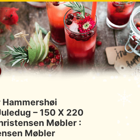
er Hammershøi
Juledug – 150 X 220
hristensen Møbler :
tensen Møbler