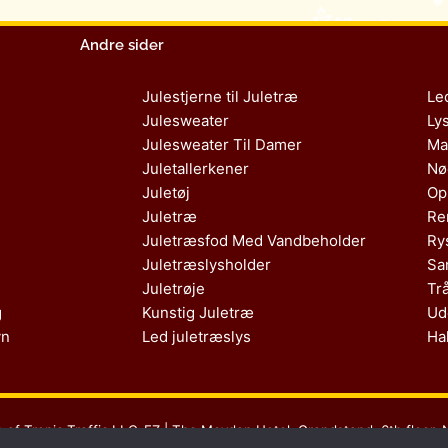
Andre sider
Julestjerne til Juletræ
Le
Julesweater
Ly
Julesweater Til Damer
Ma
Juletallerkener
Nø
Juletøj
Op
Juletræ
Re
Juletræsfod Med Vandbeholder
Ry
Juletræslysholder
Sa
Juletrøje
Tr
g
Kunstig Juletræ
Ud
vn
Led juletræslys
Ha
s af Tropic Traffic LLC-FZ | The Meydan Hotel, Grandstand, 6th floor, 