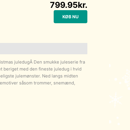
799.95
kr.
KØB NU
stmas juledugÂ Den smukke juleserie fra
 beriget med den fineste juledug i hvid
eligste julemønster. Ned langs midten
julemotiver såsom trommer, snemænd,