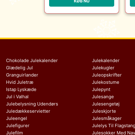
KØB NU
Christensen Møbler
Chokolade Julekalender
Julekalender
Glædelig Jul
Julekugler
Granguirlander
Juleopskrifter
Hvid Juletræ
Julekostume
Istap Lyskæde
Julepynt
Jul i Valhal
Julesange
Julebelysning Udendørs
Julesengetøj
Juledækkeservietter
Juleskjorte
Juleengel
Julesmåkager
Julefigurer
Julelys Til Flagstan
Julefilm
Julesokker Med Na