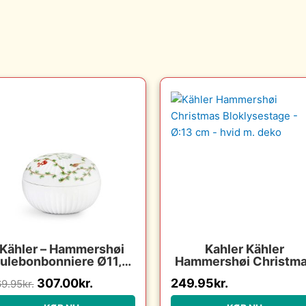
Den
Den
oprindelige
aktuelle
pris
pris
var:
er:
369.95kr..
307.00kr..
Kähler – Hammershøi
Kahler Kähler
ulebonbonniere Ø11,5
Hammershøi Christm
cm
Bloklysestage – Ø:13 
307.00
kr.
249.95
kr.
9.95
kr.
– hvid m. deko : Erlin
Christensen Møbler 