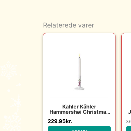
Relaterede varer
Kahler Kähler
Hammershøi Christmas
J
lysestage – h 12 cm :
229.95
kr.
36
Erling Christensen
Møbler : Erling