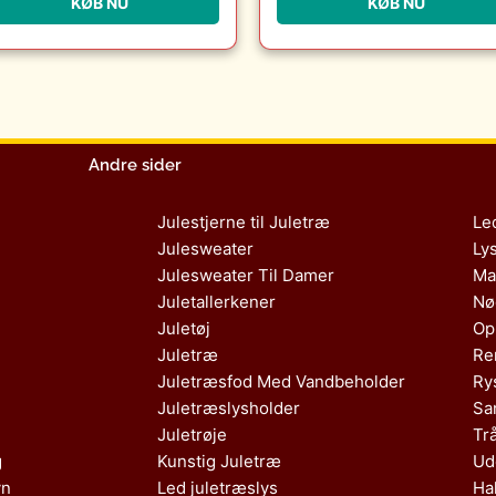
KØB NU
KØB NU
Erling Christensen
Møbler
Andre sider
Julestjerne til Juletræ
Le
Julesweater
Ly
Julesweater Til Damer
Ma
Juletallerkener
Nø
Juletøj
Op
Juletræ
Re
Juletræsfod Med Vandbeholder
Ry
Juletræslysholder
Sa
Juletrøje
Tr
g
Kunstig Juletræ
Ud
vn
Led juletræslys
Ha