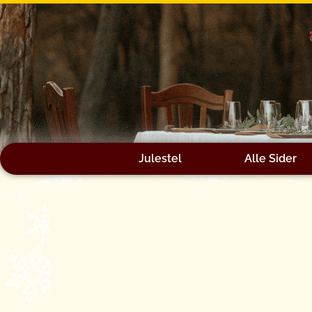
Gå
til
indholdet
Julestel
Alle Sider