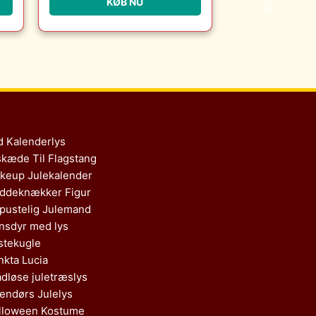
KØB NU
Christensen Møbler
d Kalenderlys
skæde Til Flagstang
keup Julekalender
ddeknækker Figur
pustelig Julemand
nsdyr med lys
stekugle
nkta Lucia
ådløse juletræslys
endørs Julelys
lloween Kostume