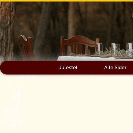
Gå
til
indholdet
Julestel
Alle Sider