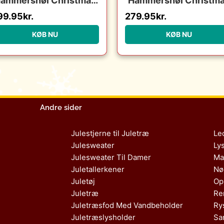
ammershøi Christmas
Hammershøi Christm
– Juledug : Erling
lysestage – h 16 cm :
99.95
kr.
279.95
kr.
Christensen Møbler :
Erling Christensen
Erling Christensen
Møbler : Erling
KØB NU
KØB NU
Møbler
Christensen Møbler
Andre sider
Julestjerne til Juletræ
Le
Julesweater
Ly
Julesweater Til Damer
Ma
Juletallerkener
Nø
Juletøj
Op
Juletræ
Re
Juletræsfod Med Vandbeholder
Ry
Juletræslysholder
Sa