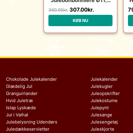
Julebonbonniere Ø11,5
H
cm
307.00
kr.
7
369.95
kr.
KØB NU
Chokolade Julekalender
Julekalender
Glædelig Jul
Julekugler
Granguirlander
Juleopskrifter
Hvid Juletræ
Julekostume
Istap Lyskæde
Julepynt
Jul i Valhal
Julesange
Julebelysning Udendørs
Julesengetøj
Juledækkeservietter
Juleskjorte