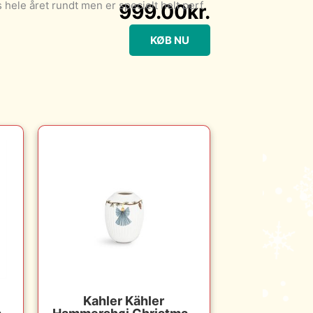
hele året rundt men er specielt helt perf
999.00
kr.
KØB NU
Kahler Kähler