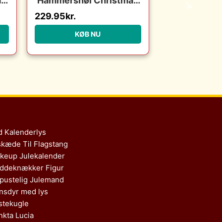
as
Hammershøi Christmas
vase H10,5 cm : Erling
229.95
kr.
Christensen Møbler :
Erling Christensen
KØB NU
Møbler
d Kalenderlys
skæde Til Flagstang
keup Julekalender
ddeknækker Figur
pustelig Julemand
nsdyr med lys
stekugle
nkta Lucia