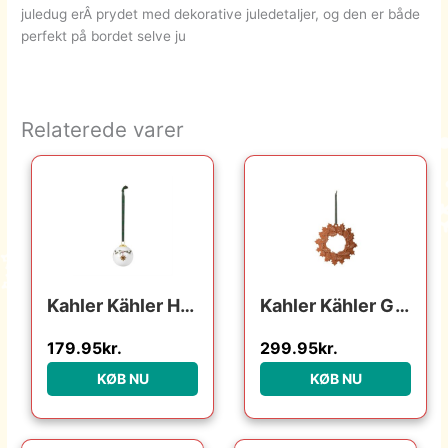
juledug erÂ prydet med dekorative juledetaljer, og den er både
perfekt på bordet selve ju
Relaterede varer
Kahler Kähler Hammershøi Christmas julekugle 2021 : Erling Christensen Møbler : Erling Christensen Møbler
Kahler Kähler Gingerbread Julekrans Ø18.5 cm – Brun : Erling Christensen Møbler : Erling Christensen Møbler
179.95
kr.
299.95
kr.
KØB NU
KØB NU