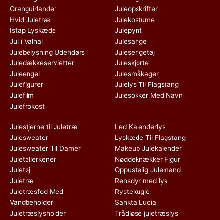
Granguirlander
Juleopskrifter
Hvid Juletræ
Julekostume
Istap Lyskæde
Julepynt
Jul i Valhal
Julesange
Julebelysning Udendørs
Julesengetøj
Juledækkeservietter
Juleskjorte
Juleengel
Julesmåkager
Julefigurer
Julelys Til Flagstang
Julefilm
Julesokker Med Navn
Julefrokost
Julestjerne til Juletræ
Led Kalenderlys
Julesweater
Lyskæde Til Flagstang
Julesweater Til Damer
Makeup Julekalender
Juletallerkener
Nøddeknækker Figur
Juletøj
Oppustelig Julemand
Juletræ
Rensdyr med lys
Juletræsfod Med
Rystekugle
Vandbeholder
Sankta Lucia
Juletræslysholder
Trådløse juletræslys