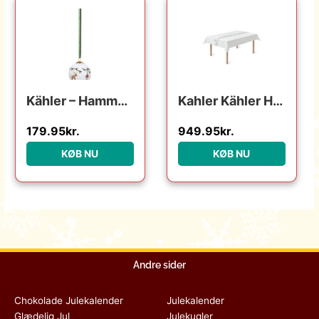
Kähler – Hammershøi Julekugle 2023 Ø6 cm
Kahler Kähler Hammershøi Christmas – Juledug – 150 x 270 cm : Erling Christensen Møbler : Erling Christensen Møbler
179.95
kr.
949.95
kr.
KØB NU
KØB NU
Andre sider
Chokolade Julekalender
Julekalender
Glædelig Jul
Julekugler