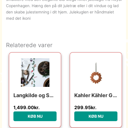
Copenhagen. Hæng den på dit juletræ eller i dit vindue og lad
den skabe julestemning i dit hjem. Julekuglen er håndmalet
med det ikoni
Relaterede varer
Langkilde og Søn Langkilde & Søn – Juledug med broderi – 140 x 240 cm. : Erling Christensen Møbler : Erling Christensen Møbler
Kahler Kähler Gingerbread Julekrans Ø18.5 cm – Brun : Erling Christensen Møbler : Erling Christensen Møbler
1,499.00
kr.
299.95
kr.
KØB NU
KØB NU