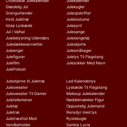
Chokolade Julekalender
Julekalender
Glædelig Jul
Julekugler
Granguirlander
Juleopskrifter
Hvid Juletræ
Julekostume
Istap Lyskæde
Julepynt
Jul i Valhal
Julesange
Julebelysning Udendørs
Julesengetøj
Juledækkeservietter
Juleskjorte
Juleengel
Julesmåkager
Julefigurer
Julelys Til Flagstang
Julefilm
Julesokker Med Navn
Julefrokost
Julestjerne til Juletræ
Led Kalenderlys
Julesweater
Lyskæde Til Flagstang
Julesweater Til Damer
Makeup Julekalender
Juletallerkener
Nøddeknækker Figur
Juletøj
Oppustelig Julemand
Juletræ
Rensdyr med lys
Juletræsfod Med
Rystekugle
Vandbeholder
Sankta Lucia