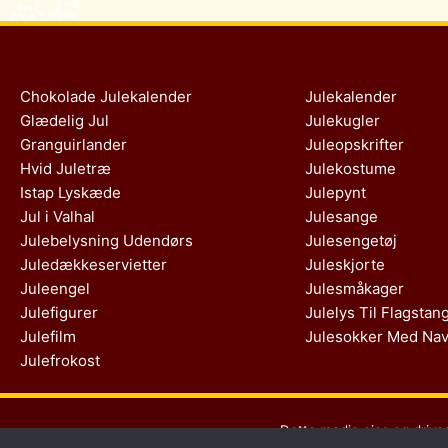
Chokolade Julekalender
Julekalender
Glædelig Jul
Julekugler
Granguirlander
Juleopskrifter
Hvid Juletræ
Julekostume
Istap Lyskæde
Julepynt
Jul i Valhal
Julesange
Julebelysning Udendørs
Julesengetøj
Juledækkeservietter
Juleskjorte
Juleengel
Julesmåkager
Julefigurer
Julelys Til Flagstan
Julefilm
Julesokker Med Na
Julefrokost
Dette medie ejes og drive