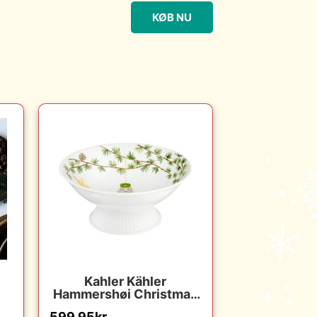
KØB NU
Kahler Kähler
Hammershøi Christmas
–
opsats – ø23 cm : Erling
599.95
kr.