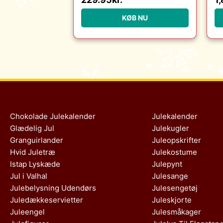
Christensen Møbler :
Erling Christensen
KØB NU
Møbler
Chokolade Julekalender
Julekalender
Glædelig Jul
Julekugler
Granguirlander
Juleopskrifter
Hvid Juletræ
Julekostume
Istap Lyskæde
Julepynt
Jul i Valhal
Julesange
Julebelysning Udendørs
Julesengetøj
Juledækkeservietter
Juleskjorte
Juleengel
Julesmåkager