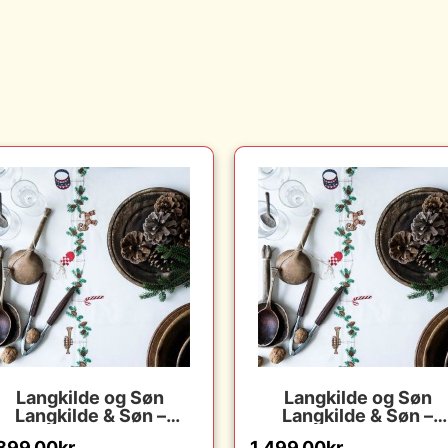
Langkilde og Søn
Langkilde og Søn
Langkilde & Søn –
Langkilde & Søn –
Juledug med broderi –
Juledug med broderi 
,899.00
kr.
1,499.00
kr.