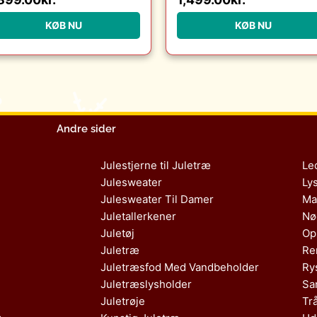
140 x 340 cm. : Erling
140 x 240 cm. : Erlin
Christensen Møbler :
Christensen Møbler 
KØB NU
KØB NU
Erling Christensen
Erling Christensen
Møbler
Møbler
Andre sider
Julestjerne til Juletræ
Le
Julesweater
Ly
Julesweater Til Damer
Ma
Juletallerkener
Nø
Juletøj
Op
Juletræ
Re
Juletræsfod Med Vandbeholder
Ry
Juletræslysholder
Sa
Juletrøje
Tr