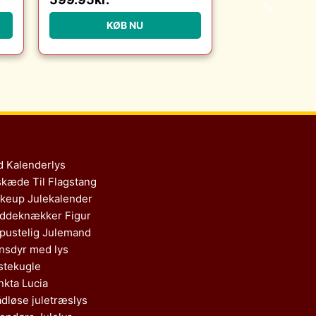
g
Christensen Møbler :
:
Erling Christensen
KØB NU
Møbler
d Kalenderlys
skæde Til Flagstang
keup Julekalender
ddeknækker Figur
pustelig Julemand
nsdyr med lys
stekugle
nkta Lucia
ådløse juletræslys