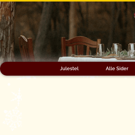
Gå
til
indholdet
Julestel
Alle Sider