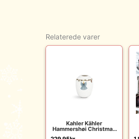
Relaterede varer
Kahler Kähler
Hammershøi Christmas
vase H10,5 cm : Erling
229.95
kr.
1