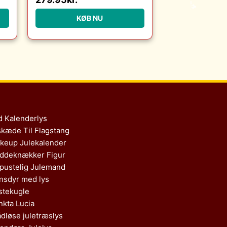
Erling Christensen
Møbler : Erling
KØB NU
Christensen Møbler
d Kalenderlys
skæde Til Flagstang
keup Julekalender
ddeknækker Figur
pustelig Julemand
nsdyr med lys
stekugle
nkta Lucia
ådløse juletræslys