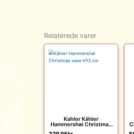
Relaterede varer
Kahler Kähler
Hammershøi Christmas
C
vase H13 cm : Erling
329.95
kr.
5