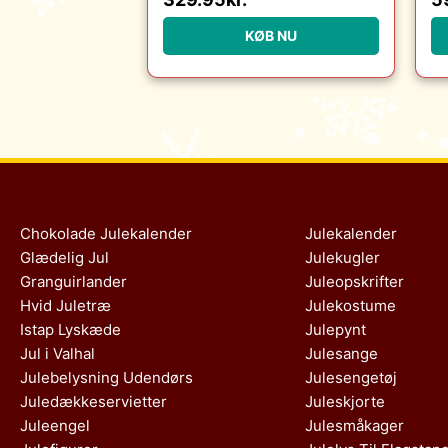
Christensen Møbler :
Erling Christensen
KØB NU
Møbler
Chokolade Julekalender
Julekalender
Glædelig Jul
Julekugler
Granguirlander
Juleopskrifter
Hvid Juletræ
Julekostume
Istap Lyskæde
Julepynt
Jul i Valhal
Julesange
Julebelysning Udendørs
Julesengetøj
Juledækkeservietter
Juleskjorte
Juleengel
Julesmåkager