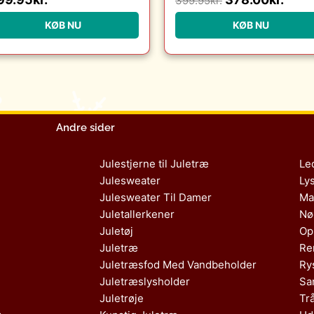
399.95
kr.
KØB NU
KØB NU
Andre sider
Julestjerne til Juletræ
Le
Julesweater
Ly
Julesweater Til Damer
Ma
Juletallerkener
Nø
Juletøj
Op
Juletræ
Re
Juletræsfod Med Vandbeholder
Ry
Juletræslysholder
Sa
Juletrøje
Tr