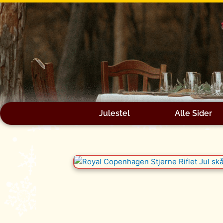
Gå
til
indholdet
Julestel
Alle Sider