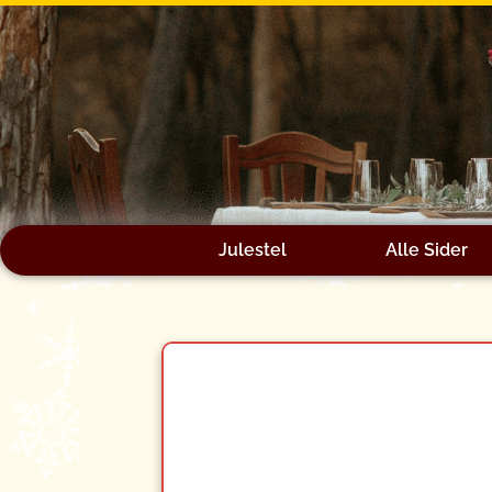
Gå
til
indholdet
Julestel
Alle Sider