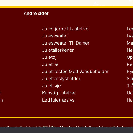
Andre sider
Julestjerne til Juletræ
Le
Julesweater
Ly
Julesweater Til Damer
Ma
Juletallerkener
Nø
Juletøj
Op
Juletræ
Re
Juletræsfod Med Vandbeholder
Ry
Juletræslysholder
Sa
Juletrøje
Tr
g
Kunstig Juletræ
Ud
vn
Led juletræslys
Ha
s af Tropic Traffic LLC-FZ | The Meydan Hotel, Grandstand, 6th floor, 