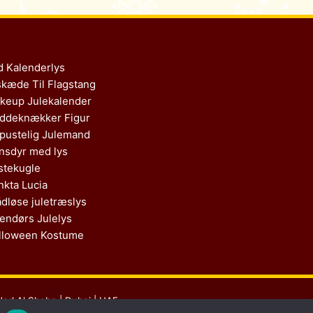
d Kalenderlys
skæde Til Flagstang
keup Julekalender
ddeknækker Figur
pustelig Julemand
nsdyr med lys
stekugle
nkta Lucia
ådløse juletræslys
endørs Julelys
lloween Kostume
Nad Al Sheba | Dubai | UAE