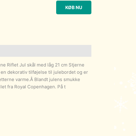
KØB NU
e Riflet Jul skål med låg 21 cm Stjerne
 en dekorativ tilføjelse til julebordet og er
eretterne varme.Â Blandt julens smukke
ellet fra Royal Copenhagen. På t