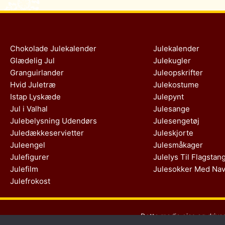
Chokolade Julekalender
Julekalender
Glædelig Jul
Julekugler
Granguirlander
Juleopskrifter
Hvid Juletræ
Julekostume
Istap Lyskæde
Julepynt
Jul i Valhal
Julesange
Julebelysning Udendørs
Julesengetøj
Juledækkeservietter
Juleskjorte
Juleengel
Julesmåkager
Julefigurer
Julelys Til Flagstan
Julefilm
Julesokker Med Na
Julefrokost
Dette medie ejes og drive