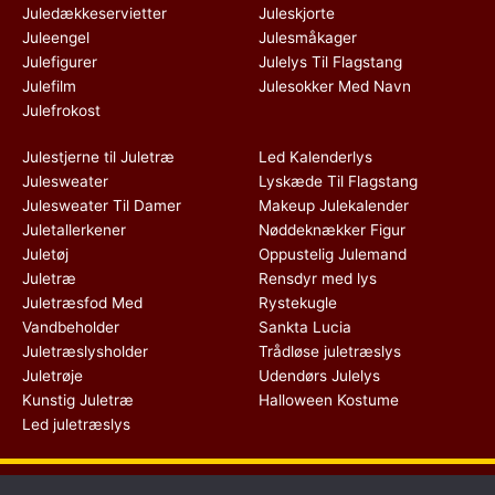
Juledækkeservietter
Juleskjorte
Juleengel
Julesmåkager
Julefigurer
Julelys Til Flagstang
Julefilm
Julesokker Med Navn
Julefrokost
Julestjerne til Juletræ
Led Kalenderlys
Julesweater
Lyskæde Til Flagstang
Julesweater Til Damer
Makeup Julekalender
Juletallerkener
Nøddeknækker Figur
Juletøj
Oppustelig Julemand
Juletræ
Rensdyr med lys
Juletræsfod Med
Rystekugle
Vandbeholder
Sankta Lucia
Juletræslysholder
Trådløse juletræslys
Juletrøje
Udendørs Julelys
Kunstig Juletræ
Halloween Kostume
Led juletræslys