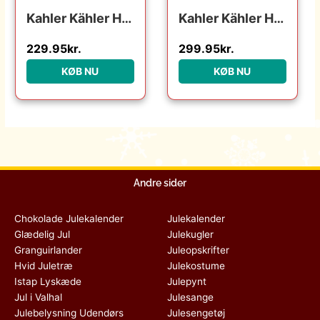
Kahler Kähler Hammershøi Christmas lysestage – h 12 cm : Erling Christensen Møbler : Erling Christensen Møbler
Kahler Kähler Hammershøi Christmas – Dyb Tallerken – Ø21 cm. : Erling Christensen Møbler : Erling Christensen Møbler
229.95
kr.
299.95
kr.
KØB NU
KØB NU
Andre sider
Chokolade Julekalender
Julekalender
Glædelig Jul
Julekugler
Granguirlander
Juleopskrifter
Hvid Juletræ
Julekostume
Istap Lyskæde
Julepynt
Jul i Valhal
Julesange
Julebelysning Udendørs
Julesengetøj