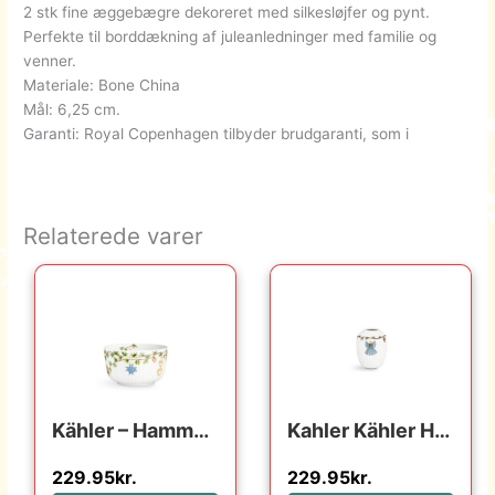
2 stk fine æggebægre dekoreret med silkesløjfer og pynt.
Perfekte til borddækning af juleanledninger med familie og
venner.
Materiale: Bone China
Mål: 6,25 cm.
Garanti: Royal Copenhagen tilbyder brudgaranti, som i
Relaterede varer
Kähler – Hammershøi Christmas Juleskål Ø12 cm hvid
Kahler Kähler Hammershøi Christmas vase H10,5 cm : Erling Christensen Møbler : Erling Christensen Møbler
229.95
kr.
229.95
kr.