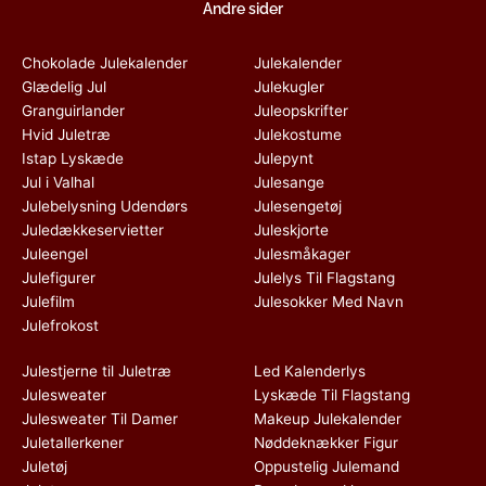
Andre sider
Chokolade Julekalender
Julekalender
Glædelig Jul
Julekugler
Granguirlander
Juleopskrifter
Hvid Juletræ
Julekostume
Istap Lyskæde
Julepynt
Jul i Valhal
Julesange
Julebelysning Udendørs
Julesengetøj
Juledækkeservietter
Juleskjorte
Juleengel
Julesmåkager
Julefigurer
Julelys Til Flagstang
Julefilm
Julesokker Med Navn
Julefrokost
Julestjerne til Juletræ
Led Kalenderlys
Julesweater
Lyskæde Til Flagstang
Julesweater Til Damer
Makeup Julekalender
Juletallerkener
Nøddeknækker Figur
Juletøj
Oppustelig Julemand