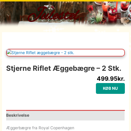
Gå
Julestel
til
Menu
indholdet
Stjerne Riflet Æggebægre – 2 Stk.
499.95
kr.
KØB NU
Beskrivelse
Æggerbægre fra Royal Copenhagen