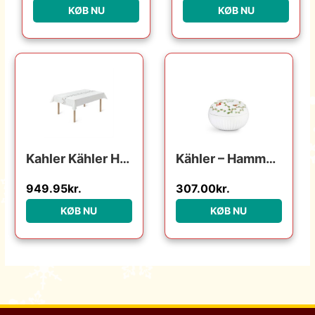
KØB NU
KØB NU
Den oprindelige pris var:
Den aktuelle pri
Kahler Kähler Hammershøi Christmas – Juledug – 150 x 270 cm : Erling Christensen Møbler : Erling Christensen Møbler
Kähler – Hammershøi Julebonbonniere Ø11,5 cm
949.95
kr.
307.00
kr.
KØB NU
KØB NU