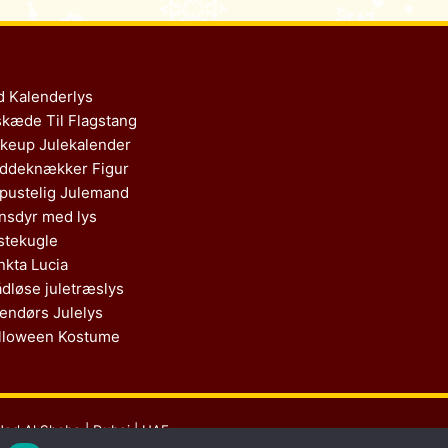
d Kalenderlys
skæde Til Flagstang
keup Julekalender
ddeknækker Figur
pustelig Julemand
nsdyr med lys
stekugle
nkta Lucia
ådløse juletræslys
endørs Julelys
lloween Kostume
Nad Al Sheba | Dubai | UAE