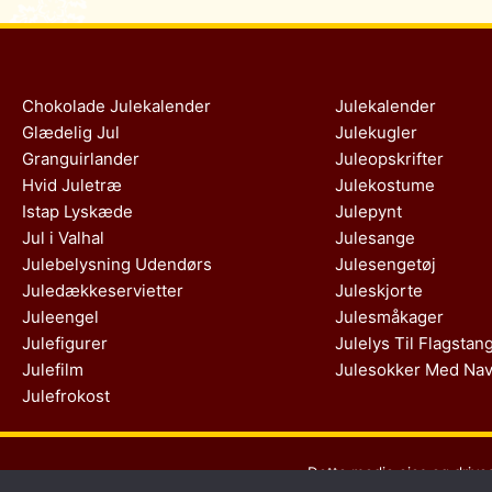
Chokolade Julekalender
Julekalender
Glædelig Jul
Julekugler
Granguirlander
Juleopskrifter
Hvid Juletræ
Julekostume
Istap Lyskæde
Julepynt
Jul i Valhal
Julesange
Julebelysning Udendørs
Julesengetøj
Juledækkeservietter
Juleskjorte
Juleengel
Julesmåkager
Julefigurer
Julelys Til Flagstan
Julefilm
Julesokker Med Na
Julefrokost
Dette medie ejes og drive