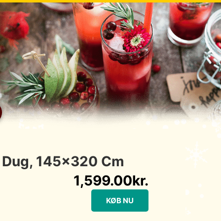
et Dug, 145×320 Cm
1,599.00
kr.
KØB NU