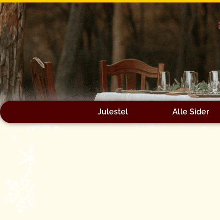
Gå
til
indholdet
Julestel
Alle Sider