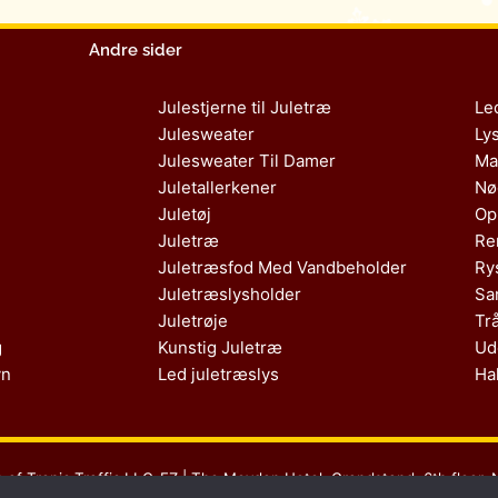
Andre sider
Julestjerne til Juletræ
Le
Julesweater
Ly
Julesweater Til Damer
Ma
Juletallerkener
Nø
Juletøj
Op
Juletræ
Re
Juletræsfod Med Vandbeholder
Ry
Juletræslysholder
Sa
Juletrøje
Tr
g
Kunstig Juletræ
Ud
vn
Led juletræslys
Ha
s af Tropic Traffic LLC-FZ | The Meydan Hotel, Grandstand, 6th floor, 